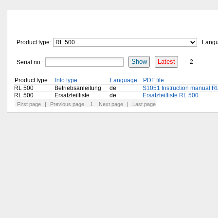
Product type:
Lang
Show
Latest
Serial no.:
2
Product type
Info type
Language
PDF file
RL 500
Betriebsanleitung
de
S1051 Instruction manual R
RL 500
Ersatzteilliste
de
Ersatzteilliste RL 500
First page
|
Previous page
1
Next page
|
Last page