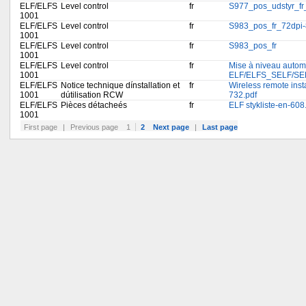
ELF/ELFS
Level control
fr
S977_pos_udstyr_fr
1001
ELF/ELFS
Level control
fr
S983_pos_fr_72dpi-
1001
ELF/ELFS
Level control
fr
S983_pos_fr
1001
ELF/ELFS
Level control
fr
Mise à niveau autom
1001
ELF/ELFS_SELF/SE
ELF/ELFS
Notice technique dínstallation et
fr
Wireless remote ins
1001
dútilisation RCW
732.pdf
ELF/ELFS
Pièces détacheés
fr
ELF stykliste-en-608
1001
First page
|
Previous page
1
2
Next page
|
Last page