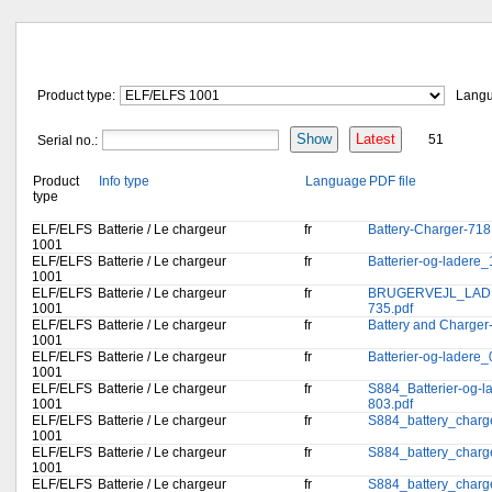
Product type:
Lang
Show
Latest
Serial no.:
51
Product
Info type
Language
PDF file
type
ELF/ELFS
Batterie / Le chargeur
fr
Battery-Charger-718
1001
ELF/ELFS
Batterie / Le chargeur
fr
Batterier-og-ladere
1001
ELF/ELFS
Batterie / Le chargeur
fr
BRUGERVEJL_LADE
1001
735.pdf
ELF/ELFS
Batterie / Le chargeur
fr
Battery and Charger
1001
ELF/ELFS
Batterie / Le chargeur
fr
Batterier-og-ladere
1001
ELF/ELFS
Batterie / Le chargeur
fr
S884_Batterier-og-
1001
803.pdf
ELF/ELFS
Batterie / Le chargeur
fr
S884_battery_charg
1001
ELF/ELFS
Batterie / Le chargeur
fr
S884_battery_charg
1001
ELF/ELFS
Batterie / Le chargeur
fr
S884_battery_charg