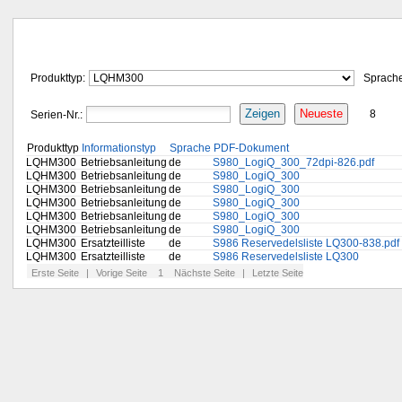
Produkttyp:
Sprach
Zeigen
Neueste
Serien-Nr.:
8
Produkttyp
Informationstyp
Sprache
PDF-Dokument
LQHM300
Betriebsanleitung
de
S980_LogiQ_300_72dpi-826.pdf
LQHM300
Betriebsanleitung
de
S980_LogiQ_300
LQHM300
Betriebsanleitung
de
S980_LogiQ_300
LQHM300
Betriebsanleitung
de
S980_LogiQ_300
LQHM300
Betriebsanleitung
de
S980_LogiQ_300
LQHM300
Betriebsanleitung
de
S980_LogiQ_300
LQHM300
Ersatzteilliste
de
S986 Reservedelsliste LQ300-838.pdf
LQHM300
Ersatzteilliste
de
S986 Reservedelsliste LQ300
Erste Seite
|
Vorige Seite
1
Nächste Seite
|
Letzte Seite